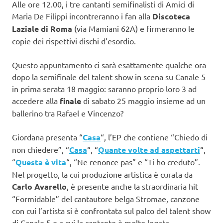
Alle ore 12.00, i tre cantanti semifinalisti di Amici di
Maria De Filippi incontreranno i fan alla
Discoteca
Laziale di Roma
(via Mamiani 62A) e firmeranno le
copie dei rispettivi dischi d’esordio.
Questo appuntamento ci sarà esattamente qualche ora
dopo la semifinale del talent show in scena su Canale 5
in prima serata 18 maggio: saranno proprio loro 3 ad
accedere alla
finale
di sabato 25 maggio insieme ad un
ballerino tra Rafael e Vincenzo?
Giordana presenta “
Casa
“, l’EP che contiene “Chiedo di
non chiedere”, “
Casa
“, “
Quante volte ad aspettarti
“,
“
Questa è vita
“, “Ne renonce pas” e “Ti ho creduto”.
Nel progetto, la cui produzione artistica è curata da
Carlo Avarello
, è presente anche la straordinaria hit
“Formidable” del cantautore belga Stromae, canzone
con cui l’artista si è confrontata sul palco del talent show
di Canale 5 e a cui la cantante è molto legata.