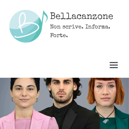
Skip
to
Bellacanzone
content
Non scrive. Informa.
Forte.
MENU