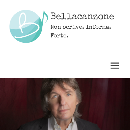
Skip
to
Bellacanzone
content
Non scrive. Informa.
Forte.
MENU