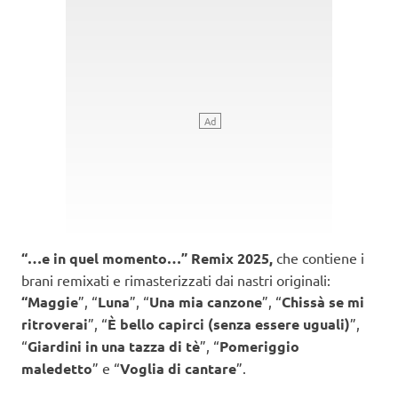
“…e in quel momento…” Remix 2025,
che contiene i
brani remixati e rimasterizzati dai nastri originali:
“Maggie
”, “
Luna
”, “
Una mia canzone
”, “
Chissà se mi
ritroverai
”, “
È bello capirci (senza essere uguali)
”,
“
Giardini in una tazza di tè
”, “
Pomeriggio
maledetto
” e “
Voglia di cantare
”.