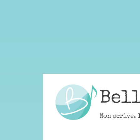
Skip
to
content
Bel
Non scrive. 