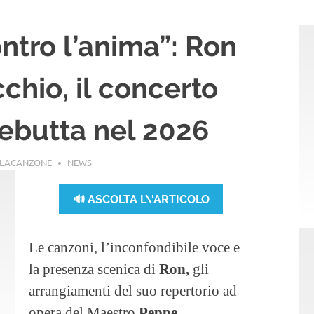
ntro l’anima”: Ron
chio, il concerto
ebutta nel 2026
LLACANZONE
NEWS
🔊 ASCOLTA L\'ARTICOLO
Le canzoni, l’inconfondibile voce e
la presenza scenica di
Ron,
gli
arrangiamenti del suo repertorio ad
opera del Maestro
Peppe