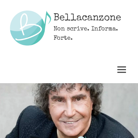
Skip
to
Bellacanzone
content
Non scrive. Informa.
Forte.
MENU