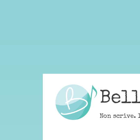
Skip
to
content
Bel
Non scrive. 