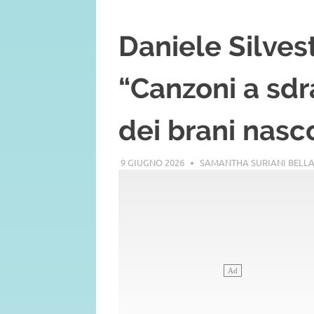
Daniele Silvest
“Canzoni a sdr
dei brani nascos
9 GIUGNO 2026
SAMANTHA SURIANI BELL