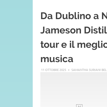
Da Dublino a N
Jameson Disti
tour e il megl
musica
11 OTTOBRE 2025
SAMANTHA SURIANI BE