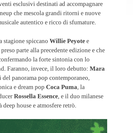
venti esclusivi destinati ad accompagnare
lineup che mescola grandi ritorni e nuove
musicale autentico e ricco di sfumature.
va stagione spiccano
Willie Peyote
e
à preso parte alla precedente edizione e che
 confermando la forte sintonia con lo
d. Faranno, invece, il loro debutto:
Mara
anti del panorama pop contemporaneo,
tronica e dream pop
Coca Puma
, la
oducer
Rossella Essence
, e il duo milanese
à deep house e atmosfere retrò.