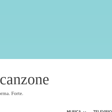
acanzone
orma. Forte.
MUSICA
TELEVISI