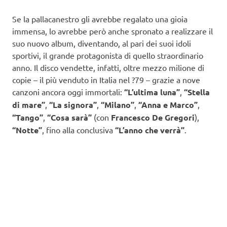
Se la pallacanestro gli avrebbe regalato una gioia
immensa, lo avrebbe però anche spronato a realizzare il
suo nuovo album, diventando, al pari dei suoi idoli
sportivi, il grande protagonista di quello straordinario
anno. Il disco vendette, infatti, oltre mezzo milione di
copie – il più venduto in Italia nel ?79 – grazie a nove
canzoni ancora oggi immortali:
“L’ultima luna”
,
“Stella
di mare”
,
“La signora”
,
“Milano”
,
“Anna e Marco”
,
“Tango”
,
“Cosa sarà”
(con
Francesco De Gregori
),
“Notte”
, fino alla conclusiva
“L’anno che verrà”
.