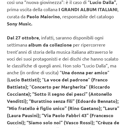
così una “nuova giovinezza”: è il caso di “
Lucio Dalla”
,
prima uscita della collana
I GRANDI ALBUM ITALIANI
,
curata da
Paolo Maiorino
, responsabile del catalogo
Sony Music.
Dal 27 ottobre
, infatti, saranno disponibili
ogni
settimana
album da collezione
per ripercorrere
trent’anni di storia della musica italiana attraverso le
voci dei suoi protagonisti e dei dischi che hanno scalato
le classifiche di quegli anni. Non solo “Lucio Dalla”, ma
anche (in ordine di uscita) “
Una donna per amico
”
(
Lucio Battisti);
“
La voce del padrone
”
(Franco
Battiato);
“
Concerto per Margherita
”
(Riccardo
Cocciante); “Sotto il segno dei pesci” (Antonello
Venditti); “Burattino senza fili” (Edoardo Bennato);
“Mio fratello è figlio unico” (Rino Gaetano); “Laura”
(Laura Pausini); “Via Paolo Fabbri 43” (Francesco
Guccini); “Siamo solo noi” (Vasco Rossi); “Crêuza de