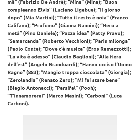
mä” (Fabrizio De André); “Mina” (Mina); “Buon
compleanno Elvis” (Luciano Ligabue); “Il giorno
dopo” (Mia Martini); “Tutto il resto è noia” (Franco
Califano); “Profumo” (Gianna Nannini); “Nero a
metà” (Pino Daniele); “Pazza idea” (Patty Pravo);
“Samarcanda” (Roberto Vecchioni); “Paris milonga”
(Paolo Conte); “Dove c’è musica” (Eros Ramazzotti);
“La vita è adesso” (Claudio Baglioni); “Alla fiera
dell’est” (Angelo Branduardi); “Hanno ucciso l’Uomo
Ragno” (883); “Mangio troppa cioccolata” (Giorgia);
“Zerolandia” (Renato Zero); “Mi fai stare bene”
(Biagio Antonacci); “Parsifal” (Pooh);
“T’innamorerai” (Marco Masini); “Carboni” (Luca
Carboni).