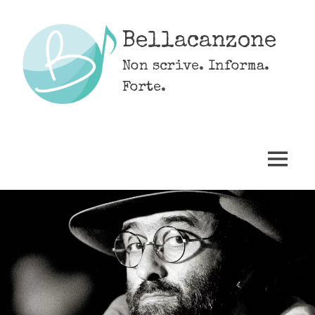
Skip
to
Bellacanzone
content
Non scrive. Informa.
Forte.
MENU