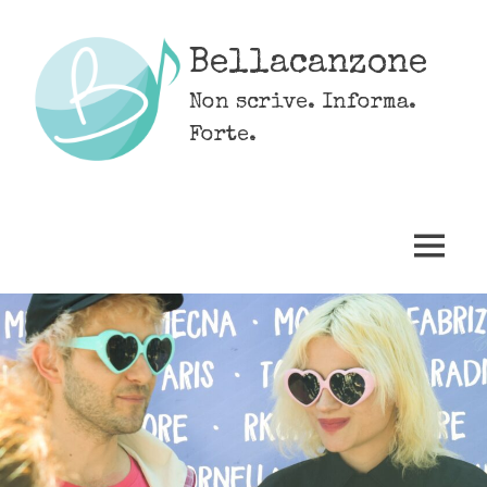
Skip
to
Bellacanzone
content
Non scrive. Informa.
Forte.
MENU