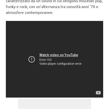
caratterizzato da un sound in cui vengono miscelati pop,
funky e rock, con un’alternanza tra sonorità anni ’70 e
atmosfere contemporanee.