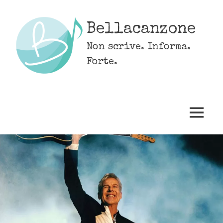
Skip
to
Bellacanzone
content
Non scrive. Informa.
Forte.
MENU