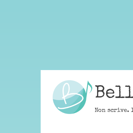
Skip
to
content
Bel
Non scrive. 