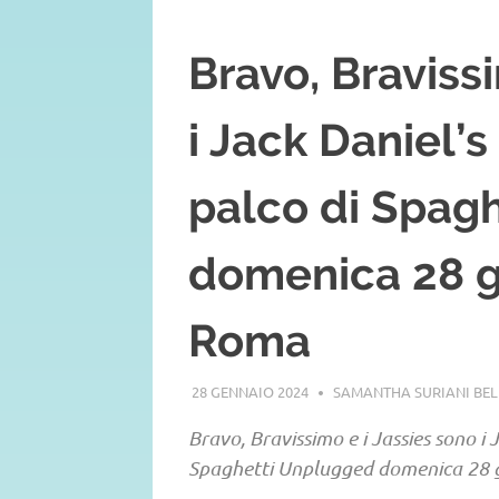
Bravo, Braviss
i Jack Daniel’
palco di Spag
domenica 28 g
Roma
28 GENNAIO 2024
SAMANTHA SURIANI BE
Bravo, Bravissimo e i Jassies sono i 
Spaghetti Unplugged domenica 28 