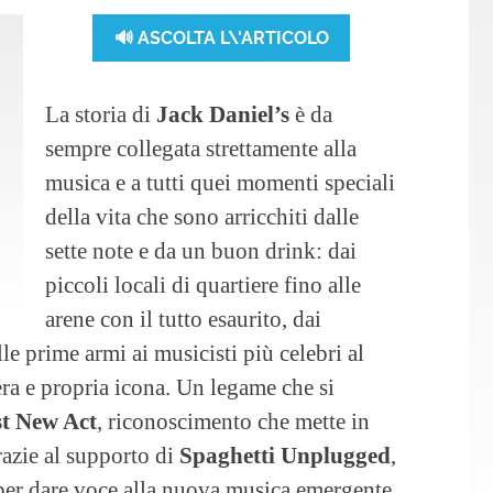
🔊 ASCOLTA L\'ARTICOLO
La storia di
Jack Daniel’s
è da
sempre collegata strettamente alla
musica e a tutti quei momenti speciali
della vita che sono arricchiti dalle
sette note e da un buon drink: dai
piccoli locali di quartiere fino alle
arene con il tutto esaurito, dai
alle prime armi ai musicisti più celebri al
a e propria icona. Un legame che si
st New Act
, riconoscimento che mette in
razie al supporto di
Spaghetti Unplugged
,
 per dare voce alla nuova musica emergente,