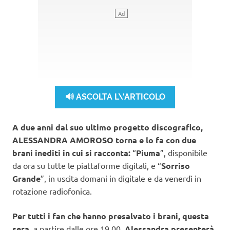
🔊 ASCOLTA L\'ARTICOLO
A due anni dal suo ultimo progetto discografico,
ALESSANDRA AMOROSO torna e lo fa con due
brani inediti
in cui si racconta:
“
Piuma
”, disponibile
da ora su tutte le piattaforme digitali, e “
Sorriso
Grande
”, in uscita domani in digitale e da venerdì in
rotazione radiofonica.
Per tutti i fan che hanno presalvato i brani, questa
sera
, a partire dalle ore 19.00,
Alessandra presenterà