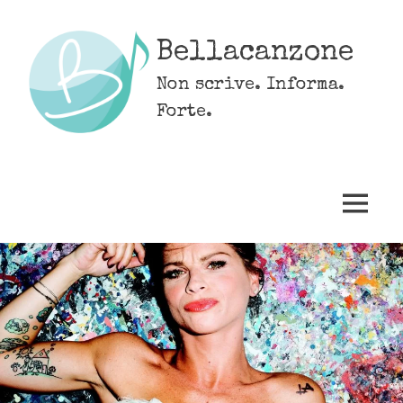
Skip
to
Bellacanzone
content
Non scrive. Informa.
Forte.
MENU