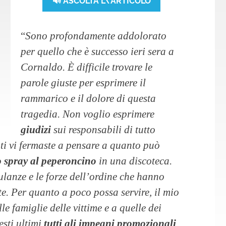
🔊 ASCOLTA L\'ARTICOLO
“
Sono profondamente addolorato
per quello che è successo ieri sera a
Cornaldo. È difficile trovare le
parole giuste per esprimere il
rammarico e il dolore di questa
tragedia. Non voglio esprimere
giudizi
sui responsabili di tutto
nti vi fermaste a pensare a quanto può
o
spray al peperoncino
in una discoteca.
ulanze e le forze dell’ordine che hanno
e. Per quanto a poco possa servire, il mio
le famiglie delle vittime e a quelle dei
esti ultimi
tutti gli impegni promozionali