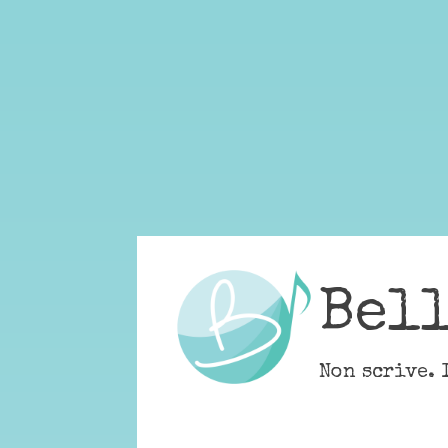
Skip
to
content
Bel
Non scrive. 