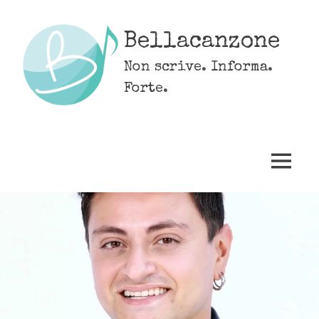
Skip
to
Bellacanzone
content
Non scrive. Informa.
Forte.
MENU