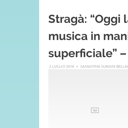
Stragà: “Oggi l
musica in mani
superficiale” –
2 LUGLIO 2018
SAMANTHA SURIANI BELL