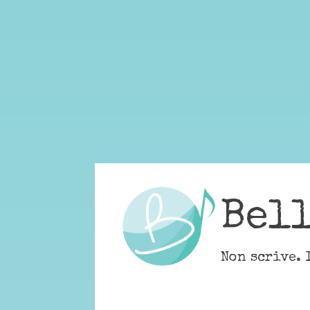
Skip
to
content
Bel
Non scrive. 