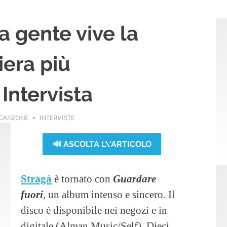
a gente vive la
era più
 Intervista
ACANZONE
INTERVISTE
🔊 ASCOLTA L\'ARTICOLO
Stragà
è tornato con
Guardare
fuori
, un album intenso e sincero. Il
disco è disponibile nei negozi e in
digitale (Alman Music/Self). Dieci