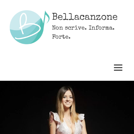
Skip
to
Bellacanzone
content
Non scrive. Informa.
Forte.
MENU