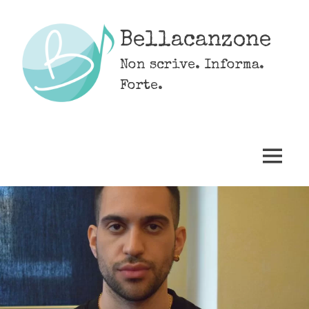
Skip
to
Bellacanzone
content
Non scrive. Informa.
Forte.
MENU