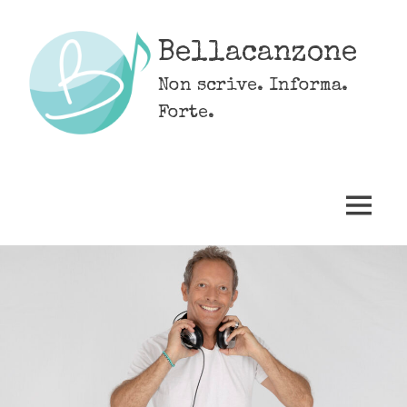
Skip
to
Bellacanzone
content
Non scrive. Informa.
Forte.
MENU