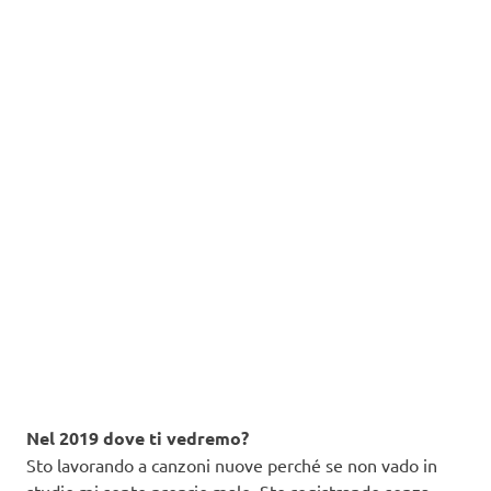
Nel 2019 dove ti vedremo?
Sto lavorando a canzoni nuove perché se non vado in
studio mi sento proprio male. Sto registrando senza