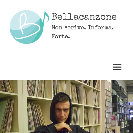
Skip
to
Bellacanzone
content
Non scrive. Informa.
Forte.
MENU