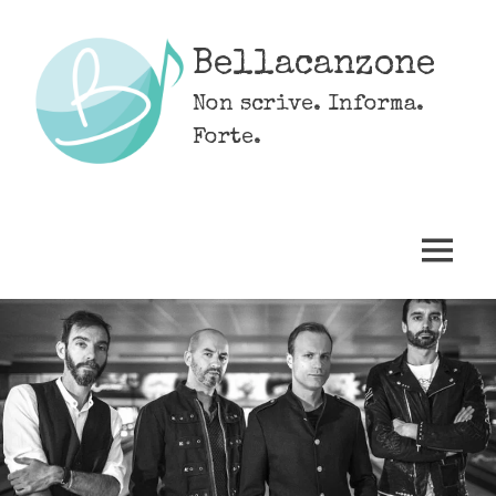
Skip
to
Bellacanzone
content
Non scrive. Informa.
Forte.
MENU