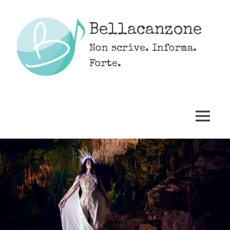
Skip
to
Bellacanzone
content
Non scrive. Informa.
Forte.
MENU