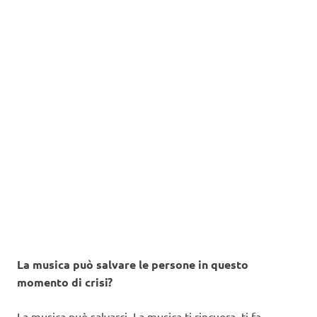
La musica può salvare le persone in questo
momento di crisi?
La musica può salvarci. La musica ti rincuora, ti fa