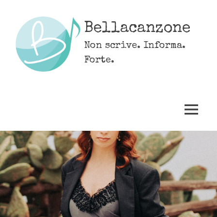
Skip
to
Bellacanzone
content
Non scrive. Informa.
Forte.
MENU