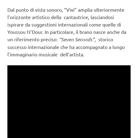
Dal punto di vista sonoro, “Vivi” amplia ulteriormente
l’orizzonte artistico della cantautrice, lasciandosi
ispirare da suggestioni internazionali come quelle di
Youssou N’Dour. In particolare, il brano nasce anche da
un riferimento preciso:
“Seven Seconds”
, storico
successo internazionale che ha accompagnato a lungo
l’immaginario musicale dell’artista.