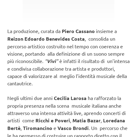
La produzione, curata da
Piero Cassano
insieme a
Reizon Edoardo Benevides Costa
, consolida un
percorso artistico costruito nel tempo con coerenza e
visione, portando alla definizione di un suono sempre
più riconoscibile.
“
Vivi
”
è infatti il risultato di un’intensa
e condivisa collaborazione tra artista e produttori,
capace di valorizzare al meglio l’identità musicale della
cantautrice.
Negli ultimi due anni
Cecilia Larosa
ha rafforzato la
propria presenza nella scena musicale italiana anche
attraverso una intensa attività live, aprendo concerti di
artisti come
Ricchi e Poveri
,
Matia Bazar
,
Loredana
Bertè
,
Tiromancino
e
Vasco Brondi
. Un percorso che
le ha permesso di costruire un rapporto diretto con il