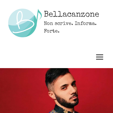
Skip
to
Bellacanzone
content
Non scrive. Informa.
Forte.
MENU