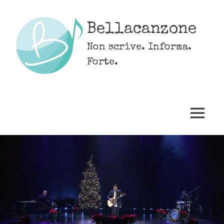
Skip
to
Bellacanzone
content
Non scrive. Informa.
Forte.
MENU