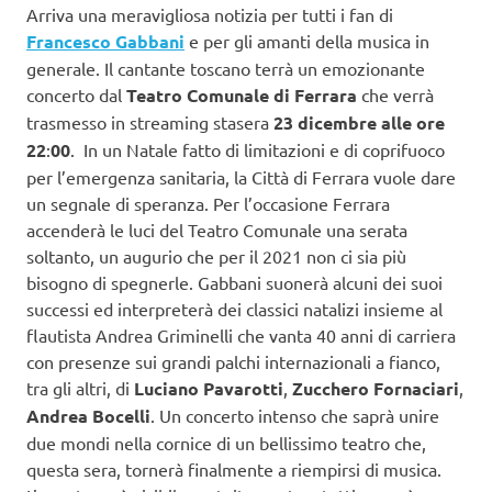
Arriva una meravigliosa notizia per tutti i fan di
Francesco Gabbani
e per gli amanti della musica in
generale. Il cantante toscano terrà un emozionante
concerto dal
Teatro Comunale di Ferrara
che verrà
trasmesso in streaming stasera
23 dicembre alle ore
22
:
00
. In un Natale fatto di limitazioni e di coprifuoco
per l’emergenza sanitaria, la Città di Ferrara vuole dare
un segnale di speranza. Per l’occasione Ferrara
accenderà le luci del Teatro Comunale una serata
soltanto, un augurio che per il 2021 non ci sia più
bisogno di spegnerle. Gabbani suonerà alcuni dei suoi
successi ed interpreterà dei classici natalizi insieme al
flautista Andrea Griminelli che vanta 40 anni di carriera
con presenze sui grandi palchi internazionali a fianco,
tra gli altri, di
Luciano Pavarotti
,
Zucchero Fornaciari
,
Andrea Bocelli
. Un concerto intenso che saprà unire
due mondi nella cornice di un bellissimo teatro che,
questa sera, tornerà finalmente a riempirsi di musica.