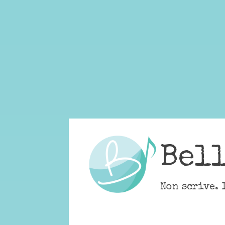
Skip
to
content
Bel
Non scrive. 