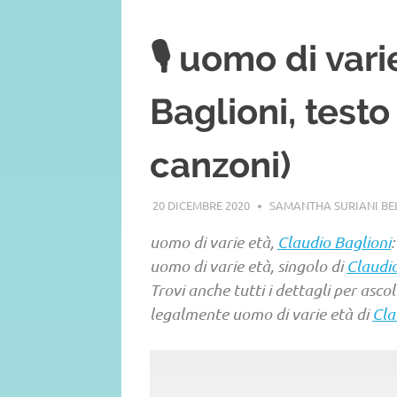
🎙️ uomo di var
Baglioni, test
canzoni)
20 DICEMBRE 2020
SAMANTHA SURIANI B
uomo di varie età,
Claudio Baglioni
uomo di varie età, singolo di
Claudio
Trovi anche tutti i dettagli per asco
legalmente uomo di varie età di
Cla