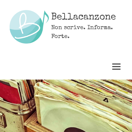
Skip
to
Bellacanzone
content
Non scrive. Informa.
Forte.
MENU