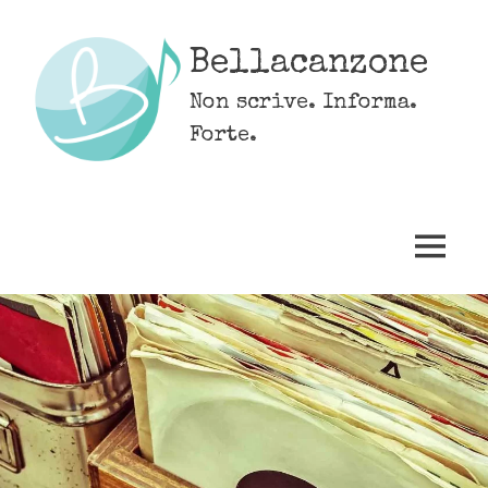
Skip
to
Bellacanzone
content
Non scrive. Informa.
Forte.
MENU