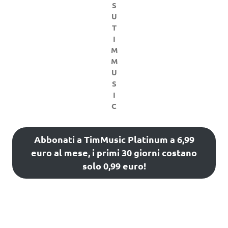
S
U
T
I
M
M
U
S
I
C
Abbonati a TimMusic Platinum a 6,99
euro al mese, i primi 30 giorni costano
solo 0,99 euro!