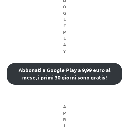
O
O
G
L
E
P
L
A
Y
Abbonati a Google Play a 9,99 euro al
mese, i primi 30 giorni sono gratis!
A
P
R
I