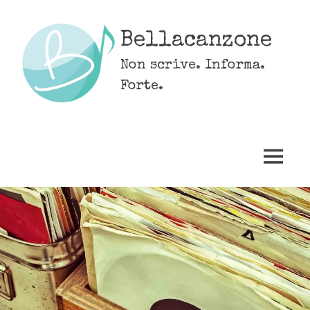
Skip
to
Bellacanzone
content
Non scrive. Informa.
Forte.
MENU