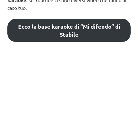
karaoke
: su Youtube ci sono diversi video che fanno al
caso tuo.
Ecco la base karaoke di “Mi difendo” di
Stabile