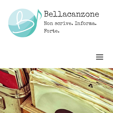
Skip
to
Bellacanzone
content
Non scrive. Informa.
Forte.
MENU