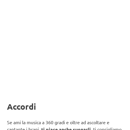
Accordi
Se ami la musica a 360 gradi e oltre ad ascoltare e
cantante i brani,
ti piace anche suonarli
, ti consigliamo