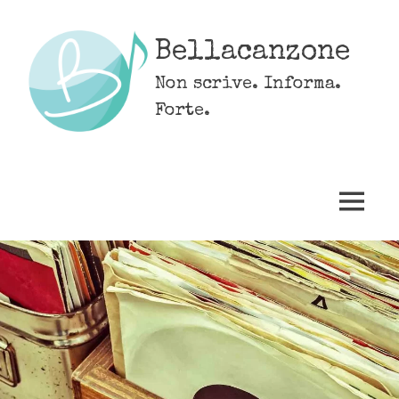
Skip
to
Bellacanzone
content
Non scrive. Informa.
Forte.
MENU