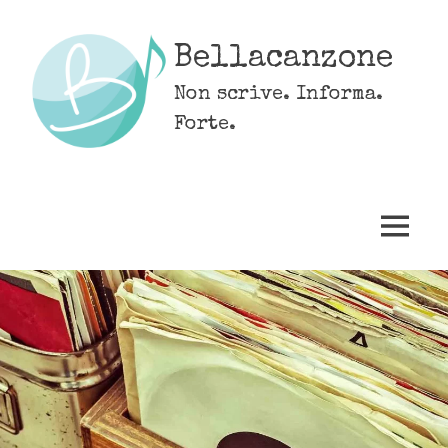
Skip
to
Bellacanzone
content
Non scrive. Informa.
Forte.
MENU