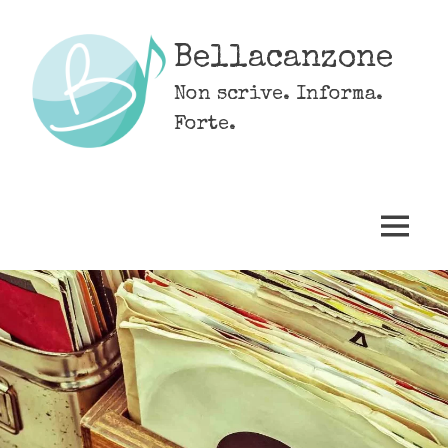
Skip
to
Bellacanzone
content
Non scrive. Informa.
Forte.
MENU