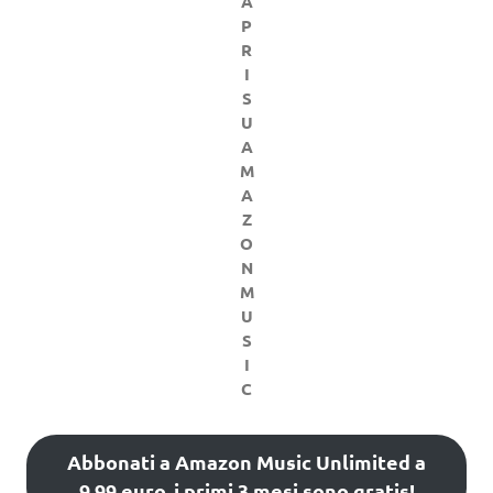
A
P
R
I
S
U
A
M
A
Z
O
N
M
U
S
I
C
Abbonati a Amazon Music Unlimited a
9,99 euro, i primi 3 mesi sono gratis!