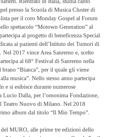
Harlem. Rientrato in Italia, studia canto
pel presso la Scuola di Musica Cluster di
lista per il coro Monday Gospel al Forum
nello spettacolo “Motown Generation” al
artecipa al progetto di beneficenza Special
cata ai pazienti dell’Istituto dei Tumori di
. Nel 2017 vince Area Sanremo e, scelto
rtecipa al 68° Festival di Sanremo nella
brano “Bianca”, per il quale gli viene
alla musica”. Nello stesso anno partecipa
n e si esibisce durante numerose
to a Lucio Dalla, per l’omonima Fondazione,
 il Teatro Nuovo di Milano. Nel 2018
rimo album dal titolo “Il Mio Tempo”.
ti del MURO, alle prime tre edizioni dello