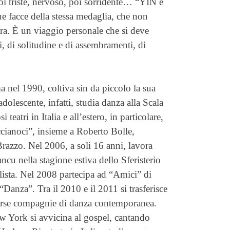
poi triste, nervoso, poi sorridente… “YIN e
 facce della stessa medaglia, che non
tra. È un viaggio personale che si deve
li, di solitudine e di assembramenti, di
a nel 1990, coltiva sin da piccolo la sua
olescente, infatti, studia danza alla Scala
teatri in Italia e all’estero, in particolare,
cianoci”, insieme a Roberto Bolle,
azzo. Nel 2006, a soli 16 anni, lavora
ncu nella stagione estiva dello Sferisterio
lista. Nel 2008 partecipa ad “Amici” di
“Danza”. Tra il 2010 e il 2011 si trasferisce
erse compagnie di danza contemporanea.
 York si avvicina al gospel, cantando