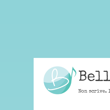
Skip
to
content
Bel
Non scrive. 