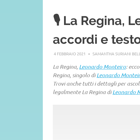
🎙️ La Regina, 
accordi e test
4 FEBBRAIO 2021
SAMANTHA SURIANI BE
La Regina,
Leonardo Monteiro
: ecco
Regina, singolo di
Leonardo Montei
Trovi anche tutti i dettagli per asco
legalmente La Regina di
Leonardo 