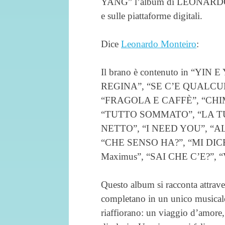
YANG” l’album di LEONARDO M
e sulle piattaforme digitali.
Dice
Leonardo Monteiro
:
Il brano è contenuto in “YIN E 
REGINA”, “SE C’E QUALCUN
“FRAGOLA E CAFFÈ”, “CHI
“TUTTO SOMMATO”, “LA T
NETTO”, “I NEED YOU”, “ALI
“CHE SENSO HA?”, “MI DICEV
Maximus”, “SAI CHE C’E?”,
Questo album si racconta attrave
completano in un unico musicale.
riaffiorano: un viaggio d’amore, 