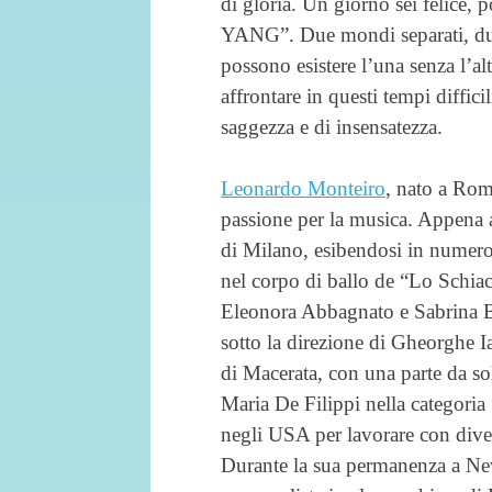
di gloria. Un giorno sei felice, 
YANG”. Due mondi separati, due
possono esistere l’una senza l’al
affrontare in questi tempi diffici
saggezza e di insensatezza.
Leonardo Monteiro
, nato a Rom
passione per la musica. Appena ad
di Milano, esibendosi in numerosi 
nel corpo di ballo de “Lo Schiac
Eleonora Abbagnato e Sabrina Br
sotto la direzione di Gheorghe Ia
di Macerata, con una parte da so
Maria De Filippi nella categoria 
negli USA per lavorare con div
Durante la sua permanenza a New