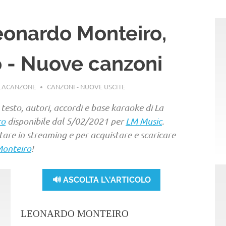
Leonardo Monteiro,
o - Nuove canzoni
LLACANZONE
CANZONI - NUOVE USCITE
 testo, autori, accordi e base karaoke di La
ro
disponibile dal 5/02/2021 per
LM Music
.
ltare in streaming e per acquistare e scaricare
Monteiro
!
🔊 ASCOLTA L\'ARTICOLO
LEONARDO MONTEIRO