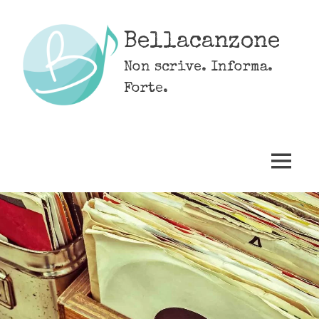
Skip
to
Bellacanzone
content
Non scrive. Informa.
Forte.
MENU