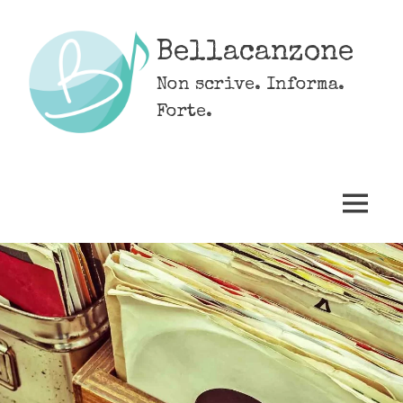
Skip
to
Bellacanzone
content
Non scrive. Informa.
Forte.
MENU