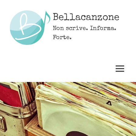
Skip
to
Bellacanzone
content
Non scrive. Informa.
Forte.
MENU