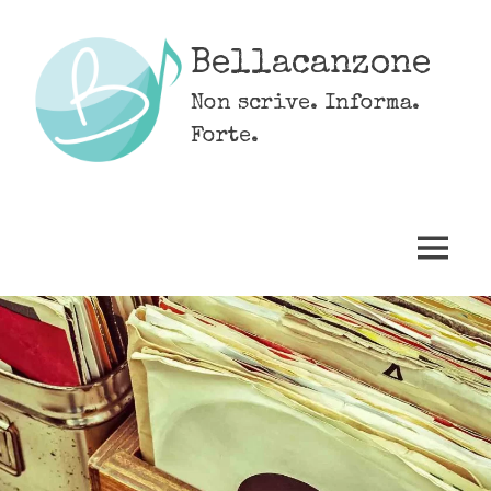
Skip
to
Bellacanzone
content
Non scrive. Informa.
Forte.
MENU