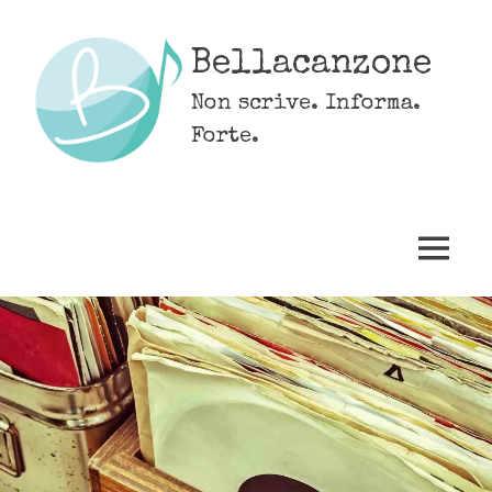
Skip
to
Bellacanzone
content
Non scrive. Informa.
Forte.
MENU