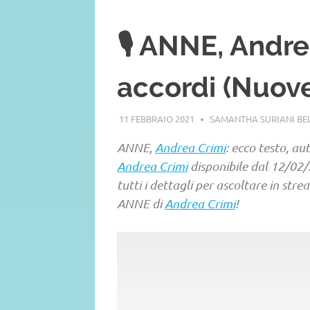
🎙️ ANNE, Andre
accordi (Nuove
11 FEBBRAIO 2021
SAMANTHA SURIANI B
ANNE,
Andrea Crimi
: ecco testo, au
Andrea Crimi
disponibile dal 12/02
tutti i dettagli per ascoltare in st
ANNE di
Andrea Crimi
!