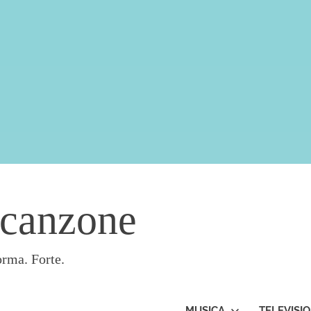
acanzone
orma. Forte.
MUSICA
TELEVISI