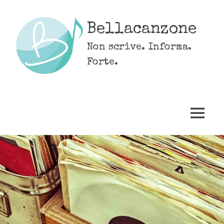
Skip
to
Bellacanzone
content
Non scrive. Informa.
Forte.
MENU