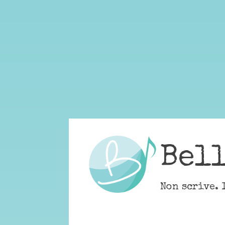
Skip
to
content
Bel
Non scrive. 