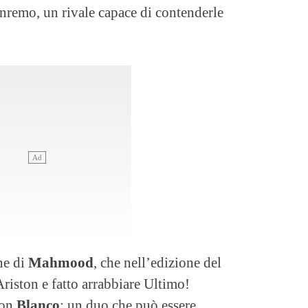
anremo, un rivale capace di contenderle
ne di
Mahmood
, che nell’edizione del
riston e fatto arrabbiare Ultimo!
con
Blanco
: un duo che può essere