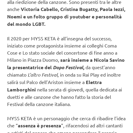
alla riedizione della canzone. Sono presenti tra le altre
anche
Victoria Cabello, Cristina Bugatty, Paola Iezzi,
Noemi e un folto gruppo di youtuber e personalità
del mondo LGBT.
Il 2020 per MYSS KETA è all’insegna del successo,
iniziato come protagonista insieme ai colleghi Coma
Cose e Lo stato sociale del concertone di fine anno a
Milano in Piazza Duomo,
sarà insieme a Nicola Savino
la presentatrice del
Dopo Festival,
da quest’anno
chiamato
L’altro Festival,
in onda su Rai Play ed inoltre
salirà sul Palco dell’Ariston insieme a
Elettra
Lamborghini
nella serata di giovedì, quella dedicata ai
duetti e alle canzone che hanno fatto la storia del
Festival della canzone italiana.
MYSS KETA è un personaggio che cerca di ribadire l’idea
che “
assenza è presenza
”, rifacendosi ad altri cantanti
e artisti del genere che amano nascondere il proprio