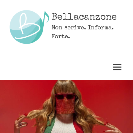
Skip
to
Bellacanzone
content
Non scrive. Informa.
Forte.
MENU