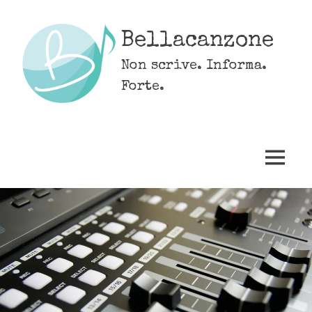
Skip
to
Bellacanzone
content
Non scrive. Informa.
Forte.
MENU