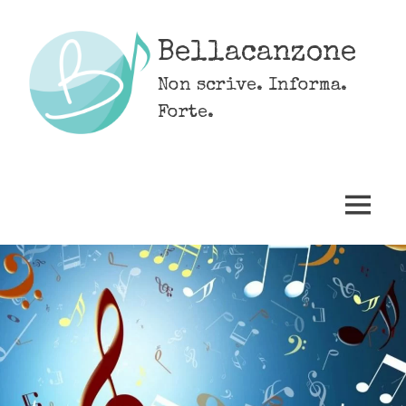
Skip
to
Bellacanzone
content
Non scrive. Informa.
Forte.
MENU