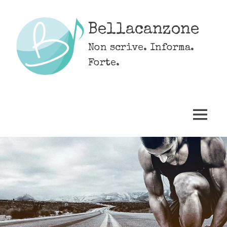
Skip
to
Bellacanzone
content
Non scrive. Informa.
Forte.
MENU