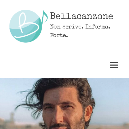
Skip
to
Bellacanzone
content
Non scrive. Informa.
Forte.
MENU