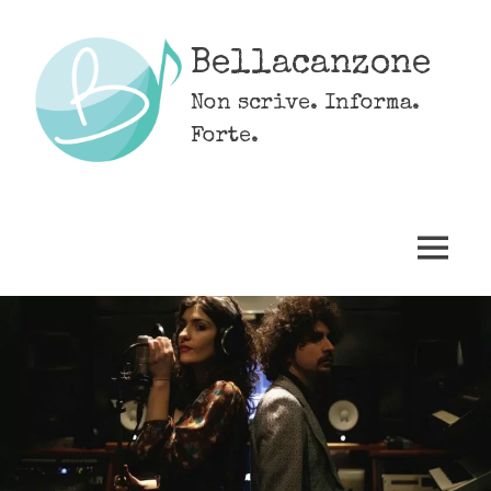
Skip
to
Bellacanzone
content
Non scrive. Informa.
Forte.
MENU