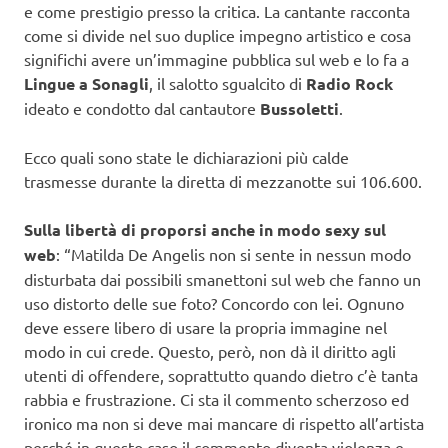
e come prestigio presso la critica. La cantante racconta
come si divide nel suo duplice impegno artistico e cosa
significhi avere un’immagine pubblica sul web e lo fa a
Lingue a Sonagli
, il salotto sgualcito di
Radio Rock
ideato e condotto dal cantautore
Bussoletti
.
Ecco quali sono state le dichiarazioni più calde
trasmesse durante la diretta di mezzanotte sui 106.600.
Sulla libertà di proporsi anche in modo sexy sul
web
: “Matilda De Angelis non si sente in nessun modo
disturbata dai possibili smanettoni sul web che fanno un
uso distorto delle sue foto? Concordo con lei. Ognuno
deve essere libero di usare la propria immagine nel
modo in cui crede. Questo, però, non dà il diritto agli
utenti di offendere, soprattutto quando dietro c’è tanta
rabbia e frustrazione. Ci sta il commento scherzoso ed
ironico ma non si deve mai mancare di rispetto all’artista
perché in questo caso il commento diventa violenza e