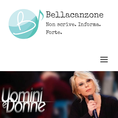
Skip
to
Bellacanzone
content
Non scrive. Informa.
Forte.
MENU