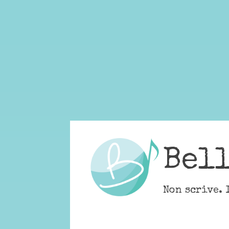
Skip
to
content
Bel
Non scrive. 