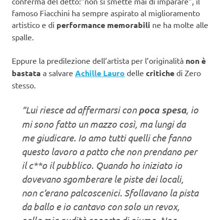
conferma del detto:”non si smette mai di imparare”, il
famoso Fiacchini ha sempre aspirato al miglioramento
artistico e di
performance memorabili
ne ha molte alle
spalle.
Eppure la predilezione dell’artista per l’originalità
non è
bastata
a salvare
Achille Lauro
delle
critiche
di Zero
stesso.
“Lui riesce ad affermarsi con
poca spesa
, io
mi sono fatto un mazzo così, ma lungi da
me giudicare. Io amo tutti quelli che fanno
questo lavoro a patto che non prendano per
il c**o il pubblico. Quando ho iniziato io
dovevano sgomberare le piste dei locali,
non c’erano palcoscenici. Sfollavano la pista
da ballo e io cantavo con solo un revox,
nella mia nudità coperta di piume. Non