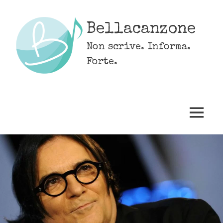
Skip
to
Bellacanzone
content
Non scrive. Informa.
Forte.
MENU