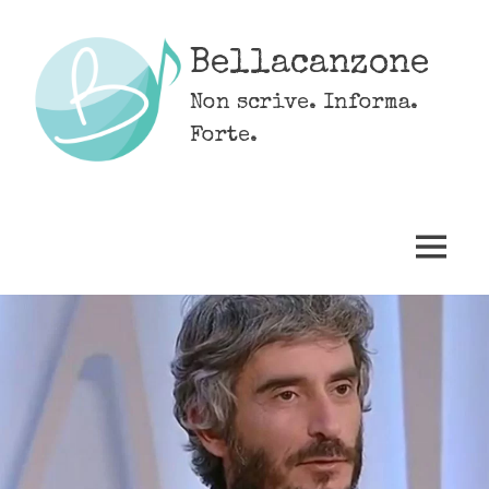
Skip
to
Bellacanzone
content
Non scrive. Informa.
Forte.
MENU